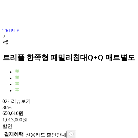
TRIPLE
트리플 한쪽형 패밀리침대Q+Q 매트별도
0개 리뷰보기
36
%
650,610
원
1,013,000
원
할인
결제혜택
신용카드 할인안내