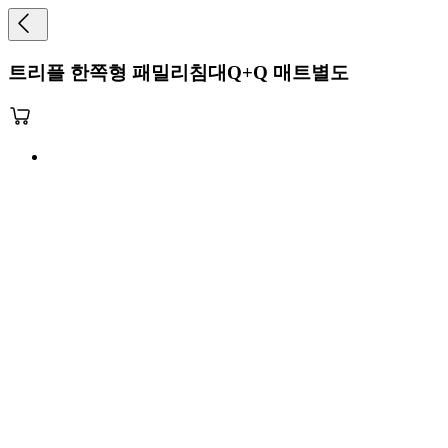
트리플 한쪽형 패밀리침대Q+Q 매트별도