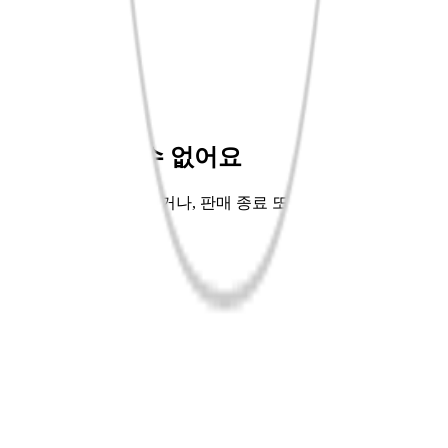
신상품
이벤트
바로펀딩💡
핫트배송🚚
좋아서EP.9📖
교보Only🌳
상품을 찾을 수 없어요
주소가 잘못 입력되었거나, 판매 종료 또는 단종되어 해당 상
품을 찾을 수 없어요.
홈으로 가기
이전페이지
공지사항
사업자정보
로그인
회원가입