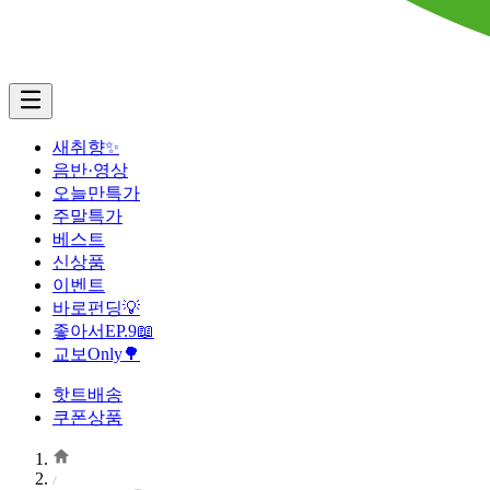
새취향✨
음반·영상
오늘만특가
주말특가
베스트
신상품
이벤트
바로펀딩💡
좋아서EP.9📖
교보Only🌳
핫트배송
쿠폰상품