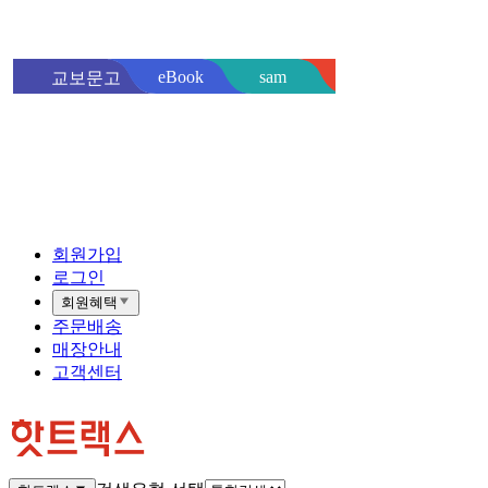
sam
eBook
교보문고
핫트랙스
바로
회원가입
로그인
회원혜택
주문배송
매장안내
고객센터