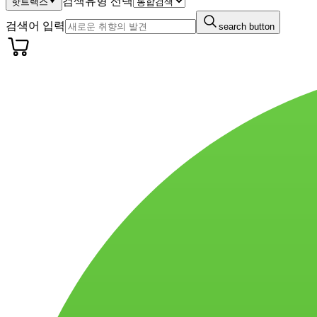
검색유형 선택
핫트랙스
검색어 입력
search button