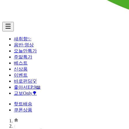
새취향✨
음반·영상
오늘만특가
주말특가
베스트
신상품
이벤트
바로펀딩💡
좋아서EP.9📖
교보Only🌳
핫트배송
쿠폰상품