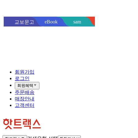
sam
eBook
교보문고
핫트랙스
바로
회원가입
로그인
회원혜택
주문배송
매장안내
고객센터