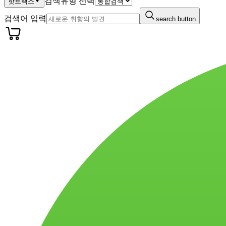
검색유형 선택
핫트랙스
검색어 입력
search button