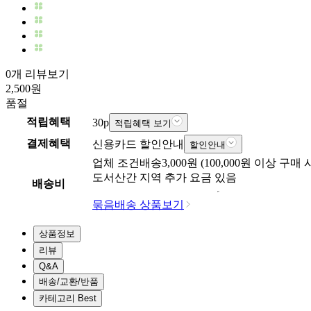
0개 리뷰보기
2,500
원
품절
적립혜택
30
p
적립혜택 보기
결제혜택
신용카드 할인안내
할인안내
업체
조건배송
3,000
원 (
100,000
원 이상 구매 
도서산간 지역 추가 요금 있음
배송비
묶음배송 상품보기
상품정보
리뷰
Q&A
배송/교환/반품
카테고리 Best