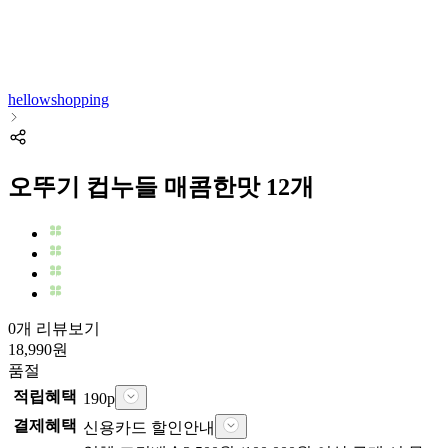
hellowshopping
오뚜기 컵누들 매콤한맛 12개
0개 리뷰보기
18,990
원
품절
적립혜택
190
p
결제혜택
신용카드 할인안내