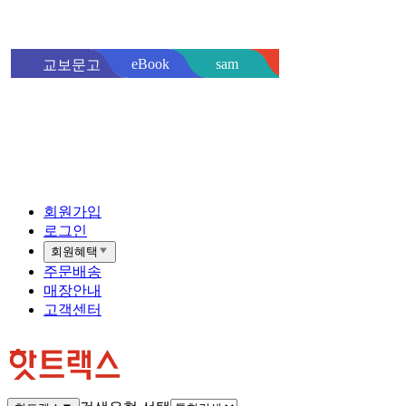
sam
eBook
교보문고
핫트랙스
바로
회원가입
로그인
회원혜택
주문배송
매장안내
고객센터