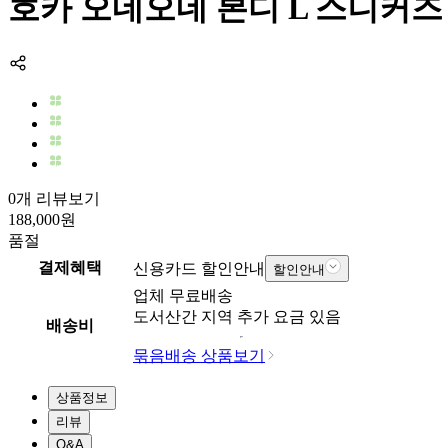
호카 오네오네 본디 L 스니커즈 1
0개 리뷰보기
188,000
원
품절
결제혜택
신용카드 할인안내
할인안내
업체
무료배송
도서산간 지역 추가 요금 있음
배송비
묶음배송 상품보기
상품정보
리뷰
Q&A