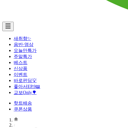
새취향✨
음반·영상
오늘만특가
주말특가
베스트
신상품
이벤트
바로펀딩💡
좋아서EP.9📖
교보Only🌳
핫트배송
쿠폰상품