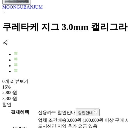
MOONGUBANJUM
쿠레타케 지그 3.0mm 캘리그라피펜
0개 리뷰보기
16
%
2,800
원
3,300
원
할인
결제혜택
신용카드 할인안내
할인안내
업체
조건배송
3,000
원 (
100,000
원 이상 구매 
도서산간 지역 추가 요금 있음