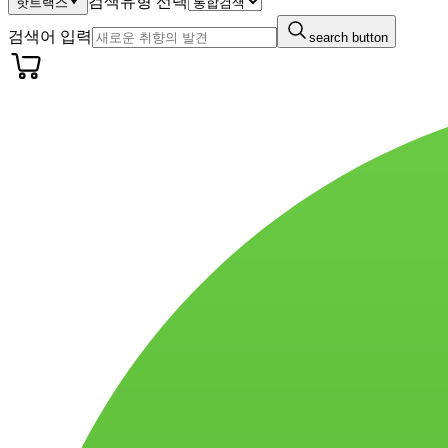
검색유형 선택
핫트랙스
검색어 입력
search button