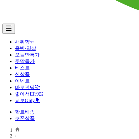
새취향✨
음반·영상
오늘만특가
주말특가
베스트
신상품
이벤트
바로펀딩💡
좋아서EP.9📖
교보Only🌳
핫트배송
쿠폰상품