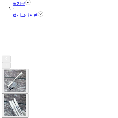
필기구
캘리그래피펜