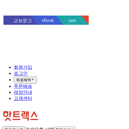
sam
eBook
교보문고
핫트랙스
바로
회원가입
로그인
회원혜택
주문배송
매장안내
고객센터