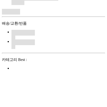
배송/교환/반품
카테고리 Best :