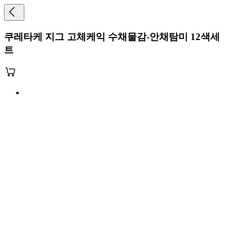
쿠레타케 지그 고체케익 수채물감-안채탐미 12색세
트