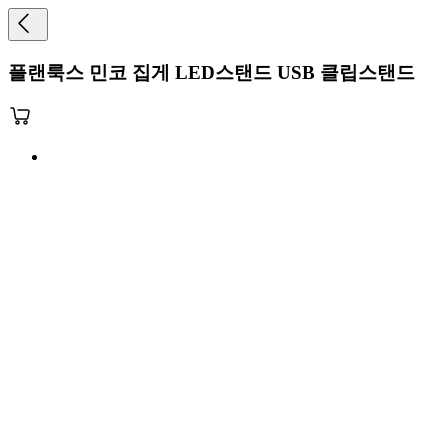
플랜룩스 민코 집게 LED스탠드 USB 클립스탠드