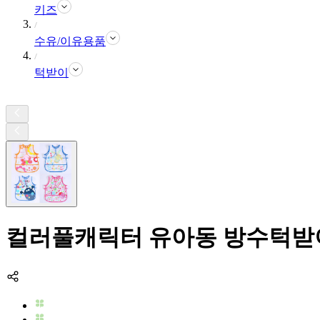
키즈
수유/이유용품
턱받이
컬러풀캐릭터 유아동 방수턱받이 1