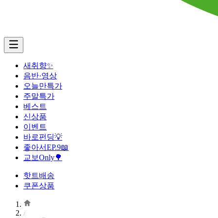
새취향✨
음반·영상
오늘만특가
주말특가
베스트
신상품
이벤트
바로펀딩💡
좋아서EP.9📖
교보Only🌳
핫트배송
쿠폰상품