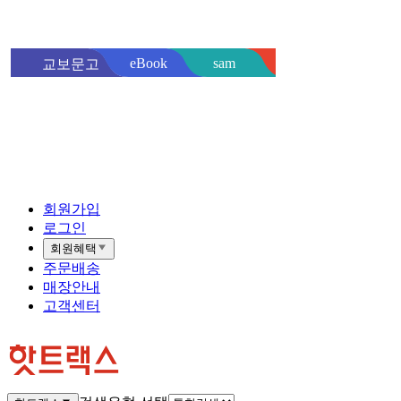
sam
eBook
교보문고
핫트랙스
바로
회원가입
로그인
회원혜택
주문배송
매장안내
고객센터