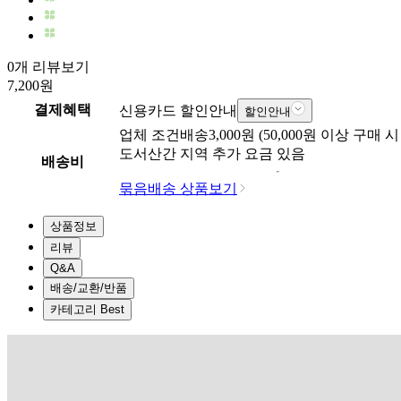
0개 리뷰보기
7,200
원
결제혜택
신용카드 할인안내
할인안내
업체
조건배송
3,000
원 (
50,000
원 이상 구매 시
도서산간 지역 추가 요금 있음
배송비
묶음배송 상품보기
상품정보
리뷰
Q&A
배송/교환/반품
카테고리 Best