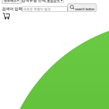
검색유형 선택
핫트랙스
검색어 입력
search button