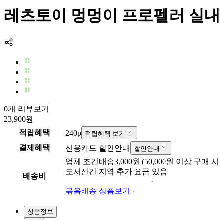
레츠토이 멍멍이 프로펠러 실내
0개 리뷰보기
23,900
원
적립혜택
240
p
적립혜택 보기
결제혜택
신용카드 할인안내
할인안내
업체
조건배송
3,000
원 (
50,000
원 이상 구매 시
도서산간 지역 추가 요금 있음
배송비
묶음배송 상품보기
상품정보