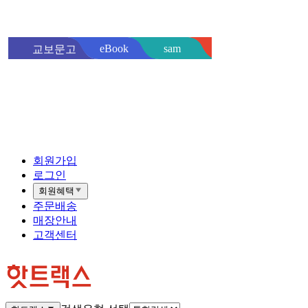
sam
eBook
교보문고
핫트랙스
바로
회원가입
로그인
회원혜택
주문배송
매장안내
고객센터