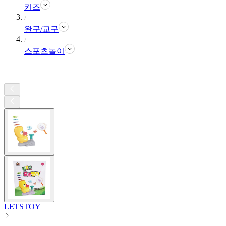
키즈
완구/교구
스포츠놀이
LETSTOY