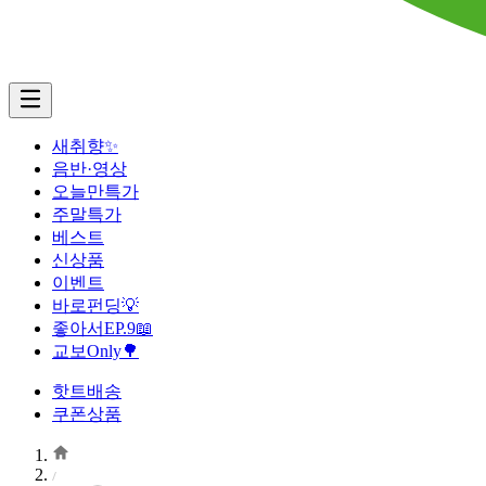
새취향✨
음반·영상
오늘만특가
주말특가
베스트
신상품
이벤트
바로펀딩💡
좋아서EP.9📖
교보Only🌳
핫트배송
쿠폰상품