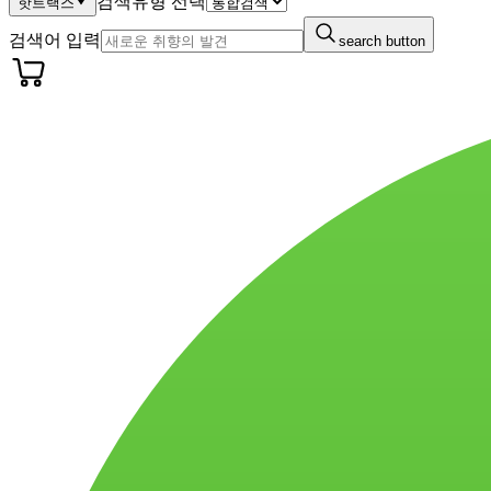
검색유형 선택
핫트랙스
검색어 입력
search button