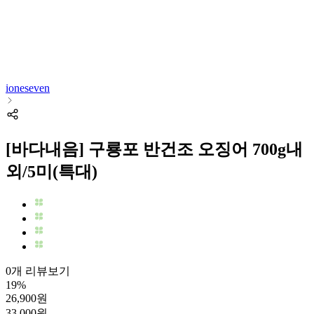
ioneseven
[바다내음] 구룡포 반건조 오징어 700g내
외/5미(특대)
0개 리뷰보기
19
%
26,900
원
33,000
원