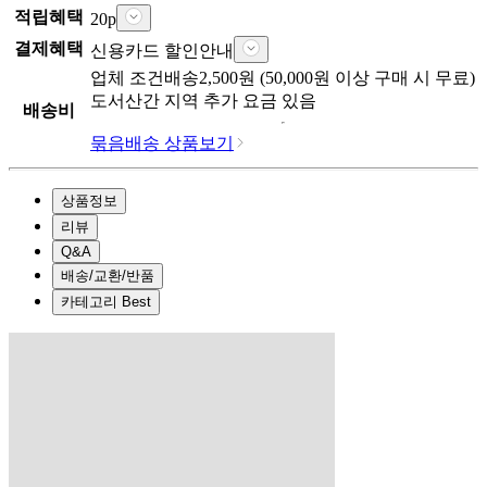
적립혜택
20
p
결제혜택
신용카드 할인안내
업체
조건배송
2,500
원 (
50,000
원 이상 구매 시 무료)
도서산간 지역 추가 요금 있음
배송비
묶음배송 상품보기
상품정보
리뷰
Q&A
배송/교환/반품
카테고리 Best