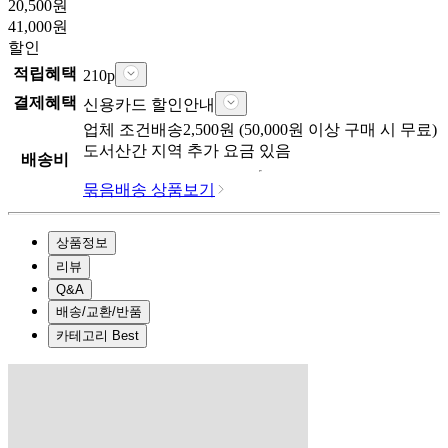
20,500
원
41,000
원
할인
적립혜택
210
p
결제혜택
신용카드 할인안내
업체
조건배송
2,500
원 (
50,000
원 이상 구매 시 무료)
도서산간 지역 추가 요금 있음
배송비
묶음배송 상품보기
상품정보
리뷰
Q&A
배송/교환/반품
카테고리 Best