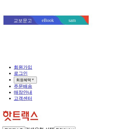
sam
eBook
교보문고
핫트랙스
바로
회원가입
로그인
회원혜택
주문배송
매장안내
고객센터