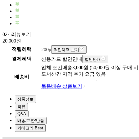
0개 리뷰보기
20,000
원
적립혜택
200
p
적립혜택 보기
결제혜택
신용카드 할인안내
할인안내
업체
조건배송
3,000
원 (
50,000
원 이상 구매 시
도서산간 지역 추가 요금 있음
배송비
묶음배송 상품보기
상품정보
리뷰
Q&A
배송/교환/반품
카테고리 Best