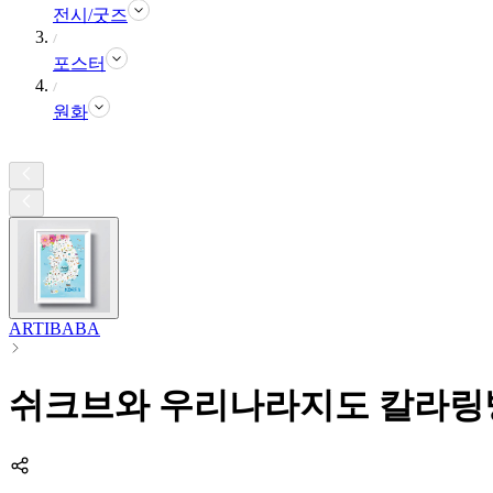
전시/굿즈
포스터
원화
ARTIBABA
쉬크브와 우리나라지도 칼라