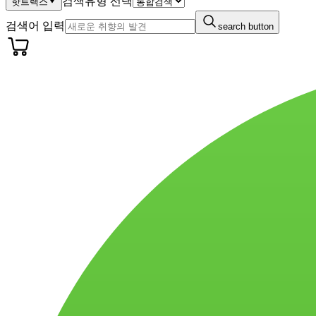
검색유형 선택
핫트랙스
검색어 입력
search button