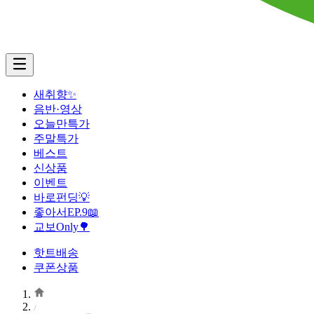
새취향✨
음반·영상
오늘만특가
주말특가
베스트
신상품
이벤트
바로펀딩💡
좋아서EP.9📖
교보Only🌳
핫트배송
쿠폰상품