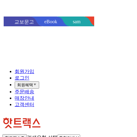
sam
eBook
교보문고
핫트랙스
바로
회원가입
로그인
회원혜택
주문배송
매장안내
고객센터