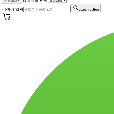
검색유형 선택
핫트랙스
검색어 입력
search button