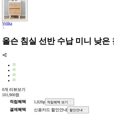
Velika
올슨 침실 선반 수납 미니 낮은 
0개 리뷰보기
101,900
원
적립혜택
1,020
p
적립혜택 보기
결제혜택
신용카드 할인안내
할인안내