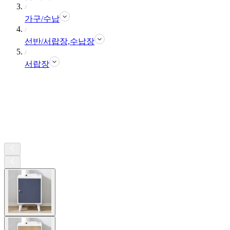
가구/수납
선반/서랍장,수납장
서랍장