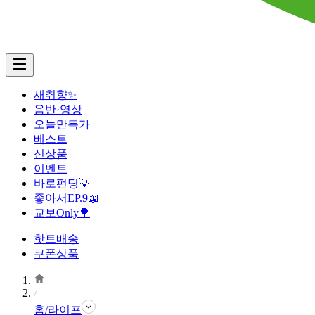
새취향✨
음반·영상
오늘만특가
베스트
신상품
이벤트
바로펀딩💡
좋아서EP.9📖
교보Only🌳
핫트배송
쿠폰상품
홈/라이프