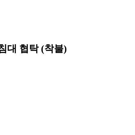
침대 협탁 (착불)