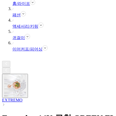
홈/라이프
패션
액세서리/키링
귀걸이
이어커프/피어싱
EXTREMO