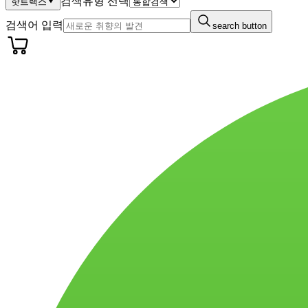
검색유형 선택
핫트랙스
검색어 입력
search button