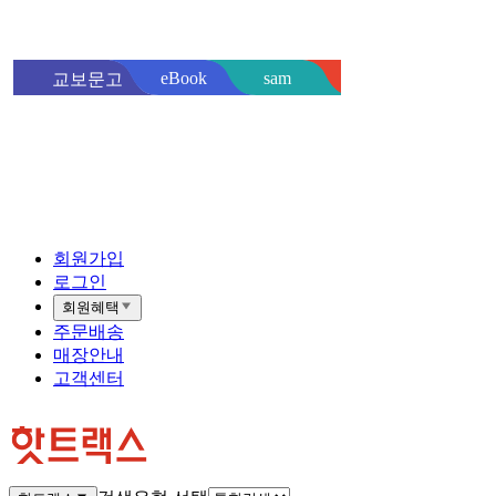
sam
eBook
교보문고
핫트랙스
바로
회원가입
로그인
회원혜택
주문배송
매장안내
고객센터