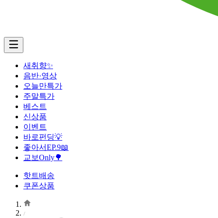
새취향✨
음반·영상
오늘만특가
주말특가
베스트
신상품
이벤트
바로펀딩💡
좋아서EP.9📖
교보Only🌳
핫트배송
쿠폰상품