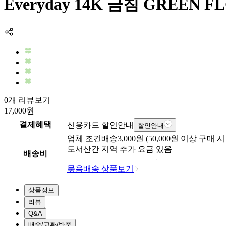
Everyday 14K 금침 GREEN
0개 리뷰보기
17,000
원
결제혜택
신용카드 할인안내
할인안내
업체
조건배송
3,000
원 (
50,000
원 이상 구매 시
도서산간 지역 추가 요금 있음
배송비
묶음배송 상품보기
상품정보
리뷰
Q&A
배송/교환/반품