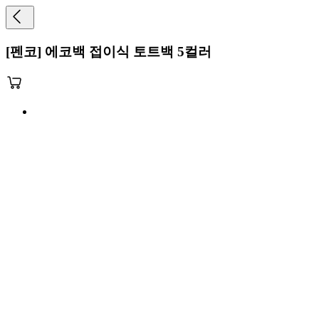
[펜코] 에코백 접이식 토트백 5컬러