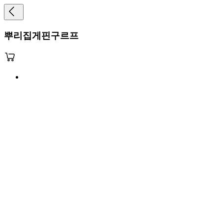
뿌리집게핀구르프