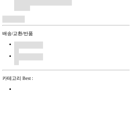
배송/교환/반품
카테고리 Best :