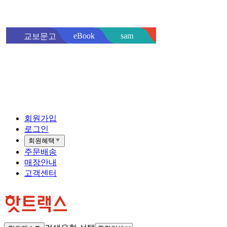
sam
eBook
교보문고
핫트랙스
바로
회원가입
로그인
회원혜택
주문배송
매장안내
고객센터