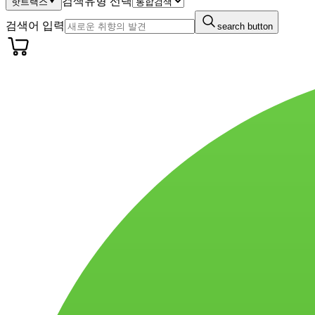
검색유형 선택
핫트랙스
검색어 입력
search button