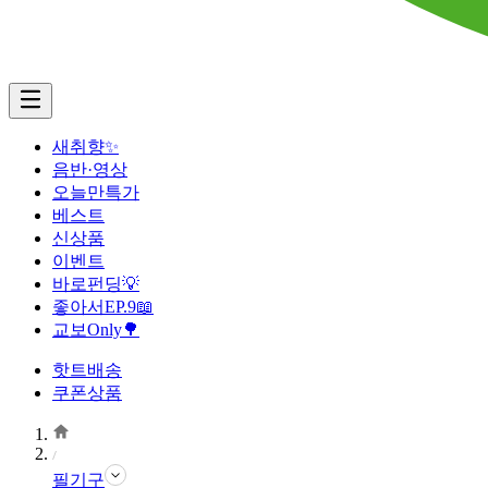
새취향✨
음반·영상
오늘만특가
베스트
신상품
이벤트
바로펀딩💡
좋아서EP.9📖
교보Only🌳
핫트배송
쿠폰상품
필기구