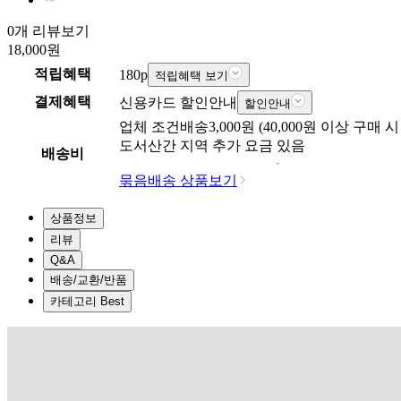
0개 리뷰보기
18,000
원
적립혜택
180
p
적립혜택 보기
결제혜택
신용카드 할인안내
할인안내
업체
조건배송
3,000
원 (
40,000
원 이상 구매 시
도서산간 지역 추가 요금 있음
배송비
묶음배송 상품보기
상품정보
리뷰
Q&A
배송/교환/반품
카테고리 Best