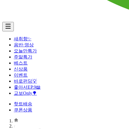
새취향✨
음반·영상
오늘만특가
주말특가
베스트
신상품
이벤트
바로펀딩💡
좋아서EP.9📖
교보Only🌳
핫트배송
쿠폰상품