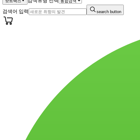
검색유형 선택
핫트랙스
검색어 입력
search button