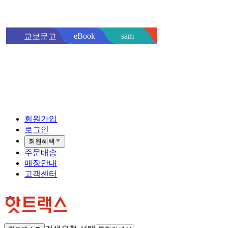
sam
eBook
교보문고
핫트랙스
바로
회원가입
로그인
회원혜택
주문배송
매장안내
고객센터