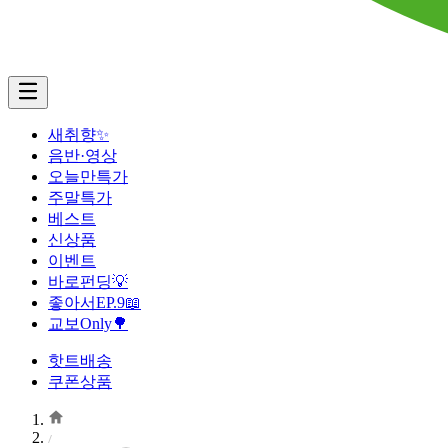
새취향✨
음반·영상
오늘만특가
주말특가
베스트
신상품
이벤트
바로펀딩💡
좋아서EP.9📖
교보Only🌳
핫트배송
쿠폰상품