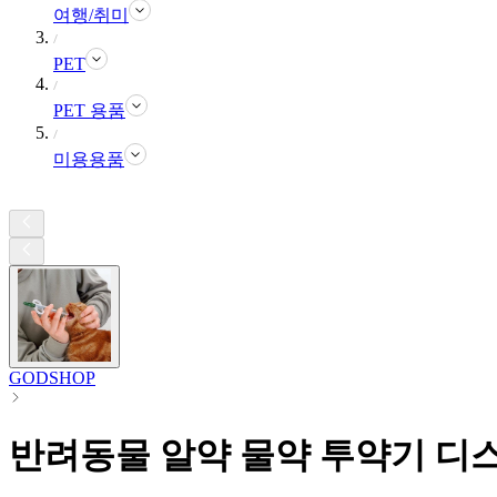
여행/취미
PET
PET 용품
미용용품
GODSHOP
반려동물 알약 물약 투약기 디