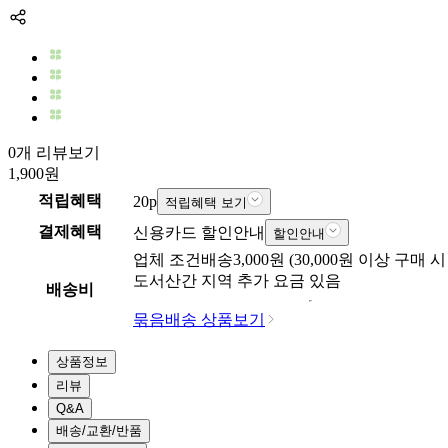
0개 리뷰보기
1,900
원
적립혜택
20
p
적립혜택 보기
결제혜택
신용카드 할인안내
할인안내
업체
조건배송
3,000
원 (
30,000
원 이상 구매 시
도서산간 지역 추가 요금 있음
배송비
묶음배송 상품보기
상품정보
리뷰
Q&A
배송/교환/반품