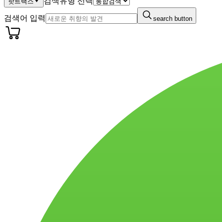
검색유형 선택
핫트랙스
검색어 입력
search button