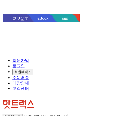
sam
eBook
교보문고
핫트랙스
바로
회원가입
로그인
회원혜택
주문배송
매장안내
고객센터