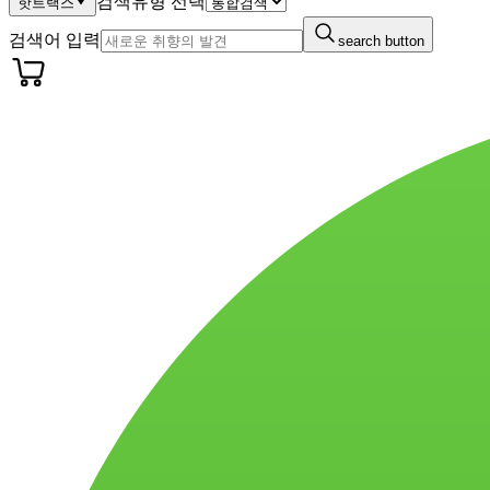
검색유형 선택
핫트랙스
검색어 입력
search button