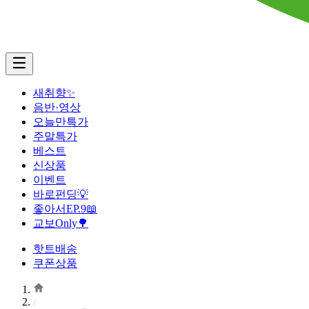
새취향✨
음반·영상
오늘만특가
주말특가
베스트
신상품
이벤트
바로펀딩💡
좋아서EP.9📖
교보Only🌳
핫트배송
쿠폰상품