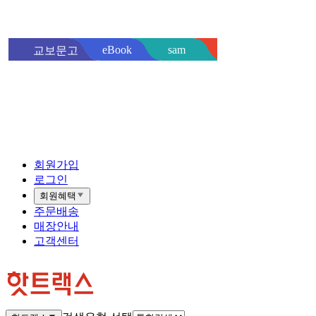
sam
eBook
교보문고
핫트랙스
바로
회원가입
로그인
회원혜택
주문배송
매장안내
고객센터