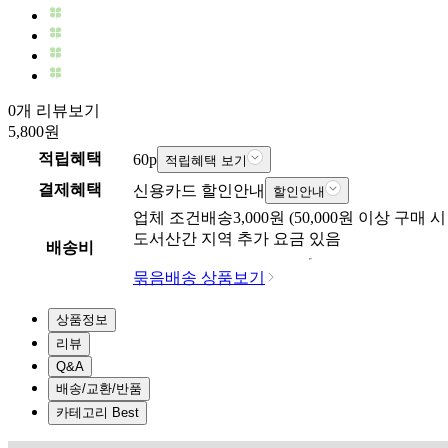
0개 리뷰보기
5,800
원
적립혜택
60
p
적립혜택 보기
결제혜택
신용카드 할인안내
할인안내
업체
조건배송
3,000
원 (
50,000
원 이상 구매 시
도서산간 지역 추가 요금 있음
배송비
묶음배송 상품보기
상품정보
리뷰
Q&A
배송/교환/반품
카테고리 Best