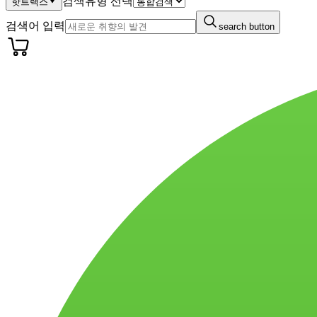
검색유형 선택
핫트랙스
검색어 입력
search button