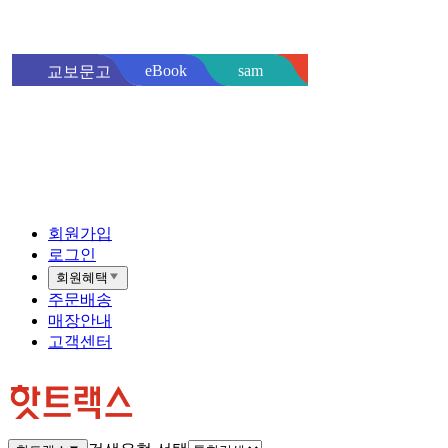
sam
eBook
교보문고
핫트랙스
바로
회원가입
로그인
회원혜택
주문배송
매장안내
고객센터