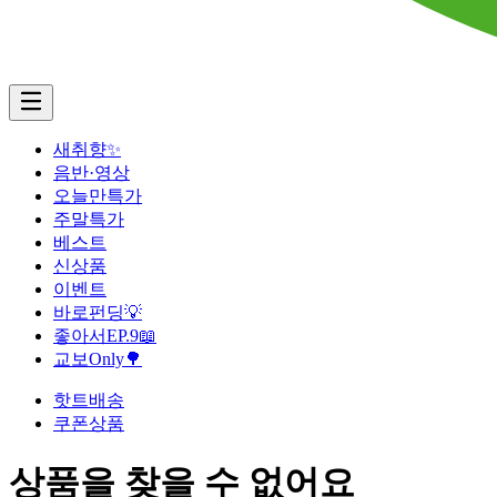
새취향✨
음반·영상
오늘만특가
주말특가
베스트
신상품
이벤트
바로펀딩💡
좋아서EP.9📖
교보Only🌳
핫트배송
쿠폰상품
상품을 찾을 수 없어요