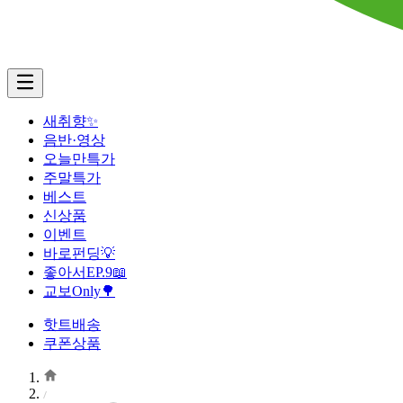
새취향✨
음반·영상
오늘만특가
주말특가
베스트
신상품
이벤트
바로펀딩💡
좋아서EP.9📖
교보Only🌳
핫트배송
쿠폰상품