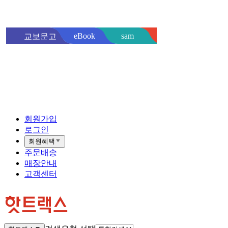
sam
eBook
교보문고
핫트랙스
바로
회원가입
로그인
회원혜택
주문배송
매장안내
고객센터