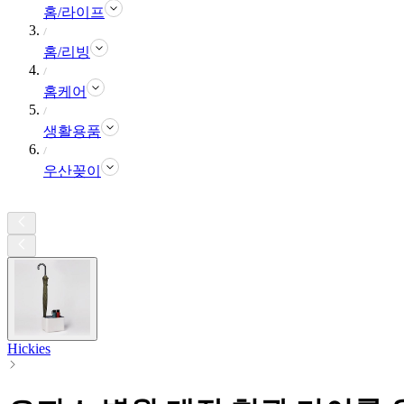
홈/라이프
홈/리빙
홈케어
생활용품
우산꽂이
Hickies