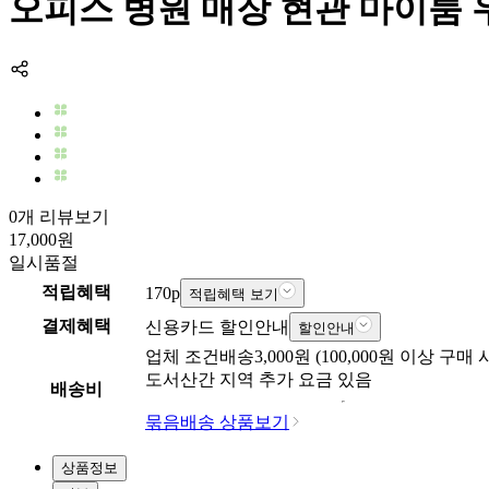
오피스 병원 매장 현관 마이룸 우
0개 리뷰보기
17,000
원
일시품절
적립혜택
170
p
적립혜택 보기
결제혜택
신용카드 할인안내
할인안내
업체
조건배송
3,000
원 (
100,000
원 이상 구매 
도서산간 지역 추가 요금 있음
배송비
묶음배송 상품보기
상품정보