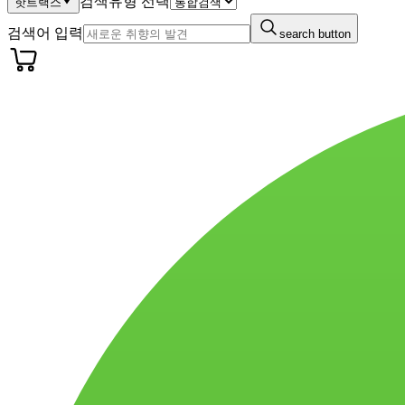
검색유형 선택
핫트랙스
검색어 입력
search button