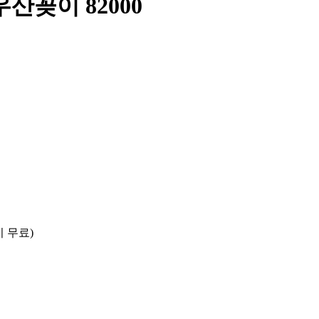
산꽂이 82000
시 무료)