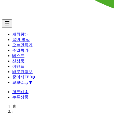
새취향✨
음반·영상
오늘만특가
주말특가
베스트
신상품
이벤트
바로펀딩💡
좋아서EP.9📖
교보Only🌳
핫트배송
쿠폰상품