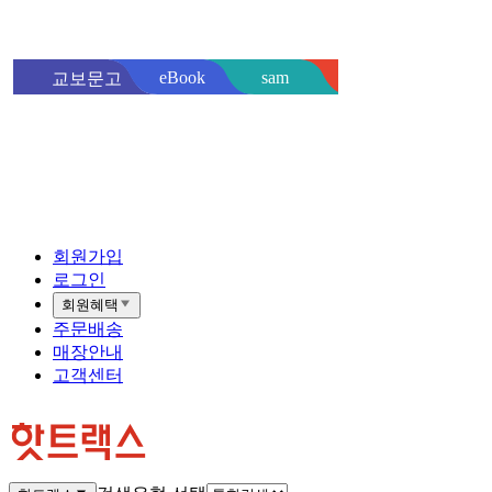
sam
eBook
교보문고
핫트랙스
바로
회원가입
로그인
회원혜택
주문배송
매장안내
고객센터