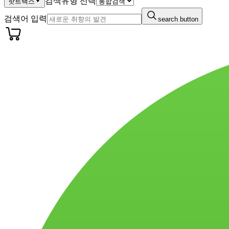
검색유형 선택
핫트랙스
검색어 입력
search button