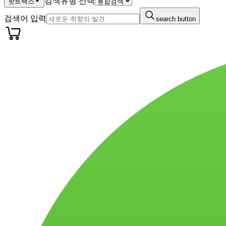
검색유형 선택
핫트랙스
검색어 입력
search button