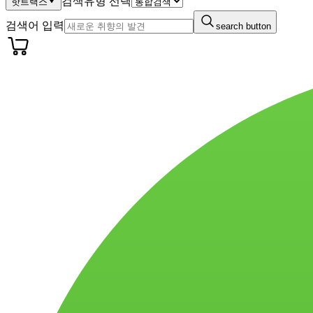
검색유형 선택
핫트랙스
검색어 입력
search button