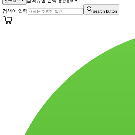
검색유형 선택
핫트랙스
검색어 입력
search button