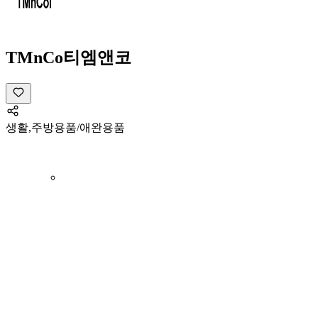
TMnCo
티엠앤코
생활,주방용품/애완용품