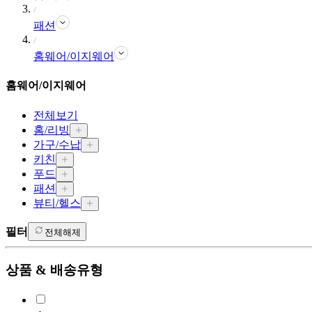
패션
홈웨어/이지웨어
홈웨어/이지웨어
전체보기
홈/리빙
가구/수납
키친
푸드
패션
뷰티/헬스
필터
전체해제
상품 & 배송유형