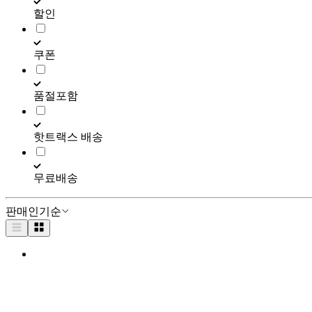
할인
쿠폰
품절포함
핫트랙스 배송
무료배송
판매인기순