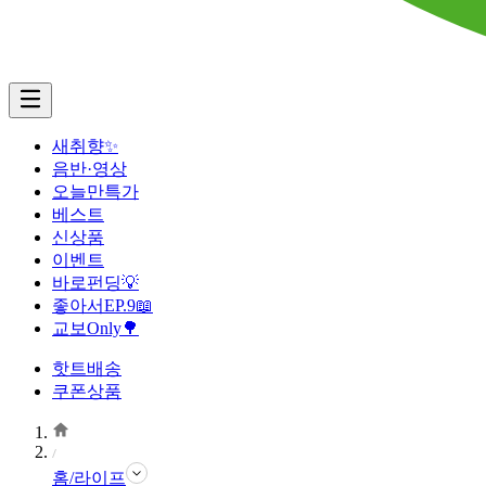
새취향✨
음반·영상
오늘만특가
베스트
신상품
이벤트
바로펀딩💡
좋아서EP.9📖
교보Only🌳
핫트배송
쿠폰상품
홈/라이프