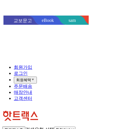
sam
eBook
교보문고
핫트랙스
바로
회원가입
로그인
회원혜택
주문배송
매장안내
고객센터