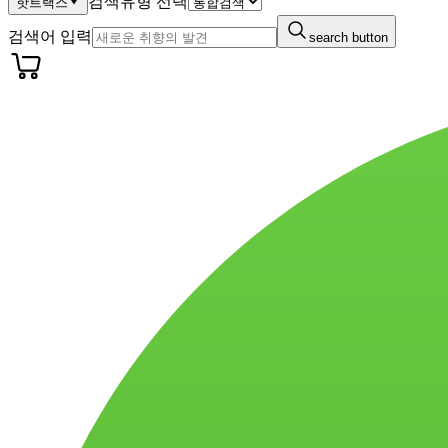
검색유형 선택
핫트랙스
검색어 입력
search button