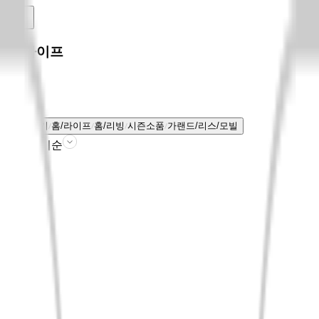
홈/라이프
전체보기
홈/라이프
홈/리빙
시즌소품
가랜드/리스/모빌
판매인기순
필터